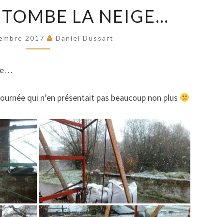
JOUR
– TOMBE LA NEIGE…
19
–
TOMBE
embre 2017
Daniel Dussart
LA
NEIGE…
uge…
journée qui n’en présentait pas beaucoup non plus