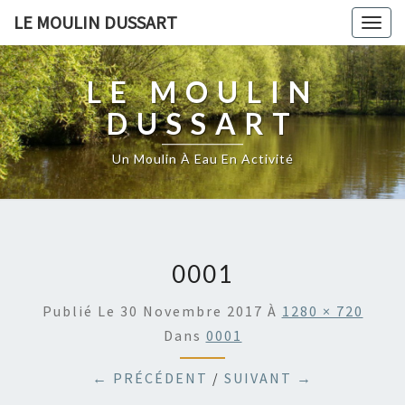
LE MOULIN DUSSART
Togg
navig
LE MOULIN
DUSSART
Un Moulin À Eau En Activité
0001
Publié Le
30 Novembre 2017
À
1280 × 720
Dans
0001
← PRÉCÉDENT
/
SUIVANT →