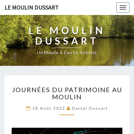
LE MOULIN DUSSART
Togg
navig
LE MOULIN
DUSSART
Un Moulin À Eau En Activité
JOURNÉES
JOURNÉES DU PATRIMOINE AU
DU
MOULIN
PATRIMOINE
AU
18 Août 2022
Daniel Dussart
MOULIN