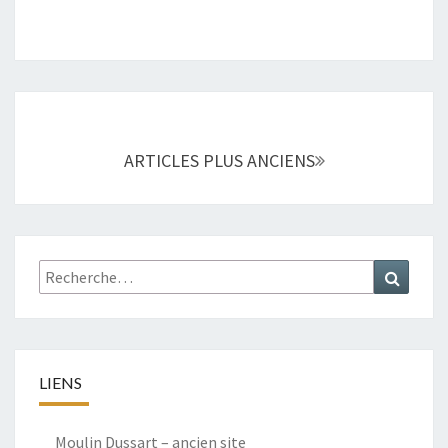
Navigation
au
sein
ARTICLES PLUS ANCIENS
des
articles
Rechercher :
Recher
LIENS
Moulin Dussart – ancien site