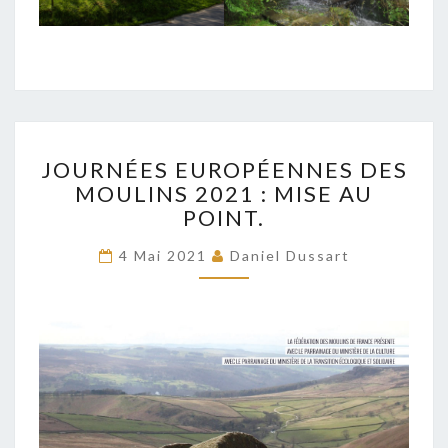
JOURNÉES
JOURNÉES EUROPÉENNES DES
EUROPÉENNES
MOULINS 2021 : MISE AU
DES
POINT.
MOULINS
2021
4 Mai 2021
Daniel Dussart
:
MISE
AU
POINT.