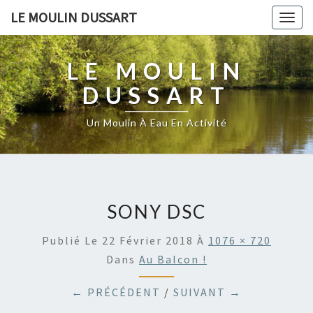
LE MOULIN DUSSART
Togg
navig
LE MOULIN
DUSSART
Un Moulin À Eau En Activité
SONY DSC
Publié Le
22 Février 2018
À
1076 × 720
Dans
Au Balcon !
← PRÉCÉDENT
/
SUIVANT →