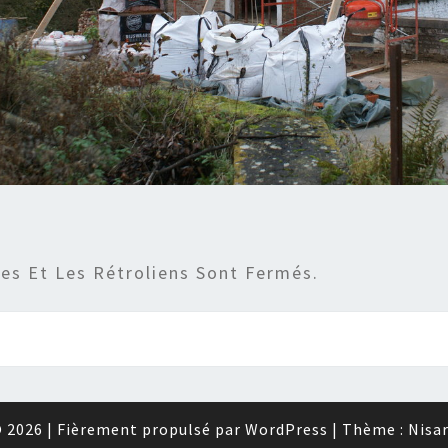
s Et Les Rétroliens Sont Fermés.
 2026
|
Fièrement propulsé par
WordPress
|
Thème :
Nisa