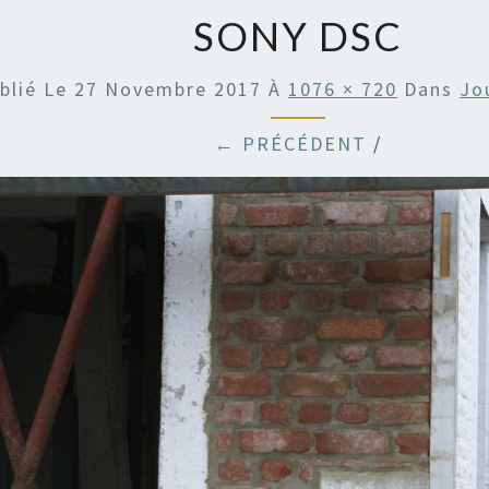
SONY DSC
blié Le
27 Novembre 2017
À
1076 × 720
Dans
Jo
← PRÉCÉDENT
/