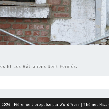
s Et Les Rétroliens Sont Fermés.
 2026
|
Fièrement propulsé par
WordPress
|
Thème :
Nisa