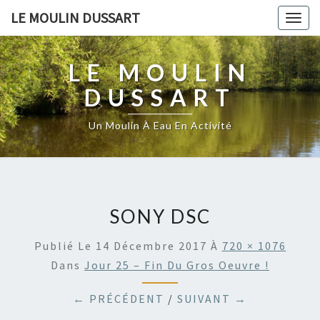
LE MOULIN DUSSART
Togg
navig
LE MOULIN
DUSSART
Un Moulin À Eau En Activité
SONY DSC
Publié Le
14 Décembre 2017
À
720 × 1076
Dans
Jour 25 – Fin Du Gros Oeuvre !
← PRÉCÉDENT
/
SUIVANT →