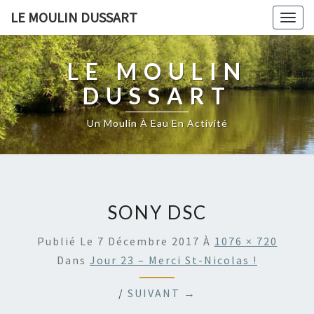
LE MOULIN DUSSART
Togg
navig
LE MOULIN
DUSSART
Un Moulin À Eau En Activité
SONY DSC
Publié Le
7 Décembre 2017
À
1076 × 720
Dans
Jour 23 – Merci St-Nicolas !
/
SUIVANT →