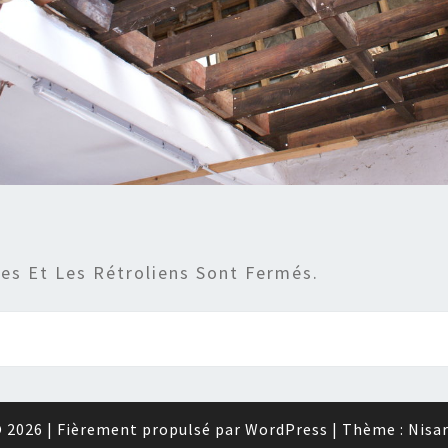
s Et Les Rétroliens Sont Fermés.
 2026
|
Fièrement propulsé par
WordPress
|
Thème :
Nisa