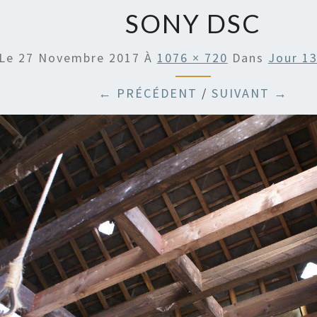
SONY DSC
 Le
27 Novembre 2017
À
1076 × 720
Dans
Jour 13
← PRÉCÉDENT
/
SUIVANT →